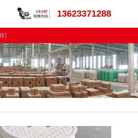
13623371288
我们