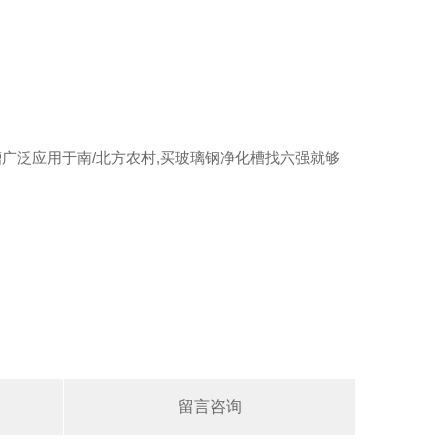
】
槽广泛应用于南/北方农村,买玻璃钢净化槽找六强就够
留言咨询